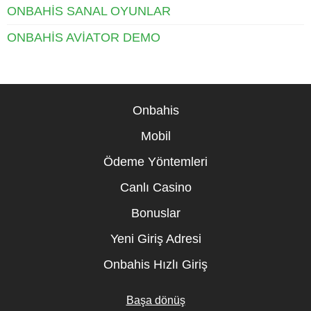
ONBAHIS SANAL OYUNLAR
ONBAHIS AVIATOR DEMO
Onbahis
Mobil
Ödeme Yöntemleri
Canlı Casino
Bonuslar
Yeni Giriş Adresi
Onbahis Hızlı Giriş
Başa dönüş