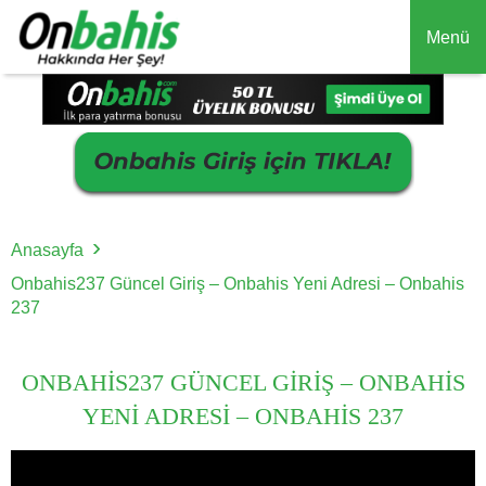
Menü
Anasayfa
Onbahis237 Güncel Giriş – Onbahis Yeni Adresi – Onbahis
237
ONBAHIS237 GÜNCEL GIRIŞ – ONBAHIS
YENI ADRESI – ONBAHIS 237