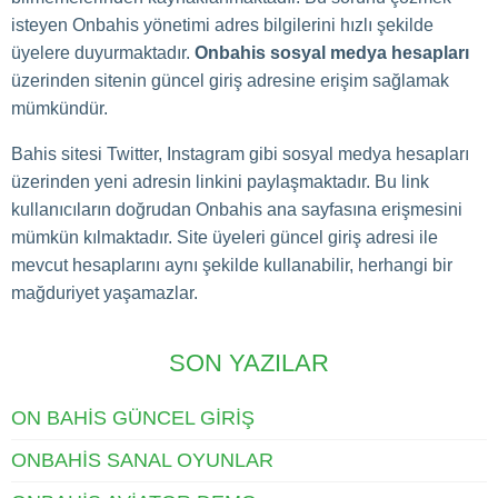
isteyen Onbahis yönetimi adres bilgilerini hızlı şekilde
üyelere duyurmaktadır.
Onbahis sosyal medya hesapları
üzerinden sitenin güncel giriş adresine erişim sağlamak
mümkündür.
Bahis sitesi Twitter, Instagram gibi sosyal medya hesapları
üzerinden yeni adresin linkini paylaşmaktadır. Bu link
kullanıcıların doğrudan Onbahis ana sayfasına erişmesini
mümkün kılmaktadır. Site üyeleri güncel giriş adresi ile
mevcut hesaplarını aynı şekilde kullanabilir, herhangi bir
mağduriyet yaşamazlar.
SON YAZILAR
ON BAHIS GÜNCEL GIRIŞ
ONBAHIS SANAL OYUNLAR